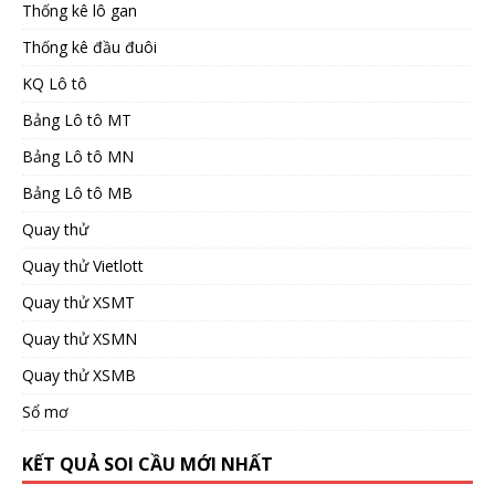
Thống kê lô gan
Thống kê đầu đuôi
KQ Lô tô
Bảng Lô tô MT
Bảng Lô tô MN
Bảng Lô tô MB
Quay thử
Quay thử Vietlott
Quay thử XSMT
Quay thử XSMN
Quay thử XSMB
Sổ mơ
KẾT QUẢ SOI CẦU MỚI NHẤT