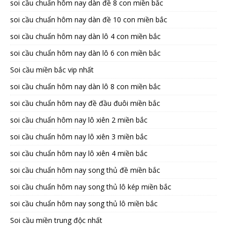
soi cầu chuẩn hôm nay dàn đề 8 con miền bắc
soi cầu chuẩn hôm nay dàn đề 10 con miền bắc
soi cầu chuẩn hôm nay dàn lô 4 con miền bắc
soi cầu chuẩn hôm nay dàn lô 6 con miền bắc
Soi cầu miền bắc vip nhất
soi cầu chuẩn hôm nay dàn lô 8 con miền bắc
soi cầu chuẩn hôm nay đề đầu đuôi miền bắc
soi cầu chuẩn hôm nay lô xiên 2 miền bắc
soi cầu chuẩn hôm nay lô xiên 3 miền bắc
soi cầu chuẩn hôm nay lô xiên 4 miền bắc
soi cầu chuẩn hôm nay song thủ đề miền bắc
soi cầu chuẩn hôm nay song thủ lô kép miền bắc
soi cầu chuẩn hôm nay song thủ lô miền bắc
Soi cầu miền trung độc nhất