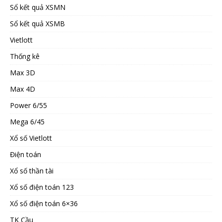
Sổ kết quả XSMN
Sổ kết quả XSMB
Vietlott
Thống kê
Max 3D
Max 4D
Power 6/55
Mega 6/45
Xổ số Vietlott
Điện toán
Xổ số thần tài
Xổ số điện toán 123
Xổ số điện toán 6×36
TK Cầu