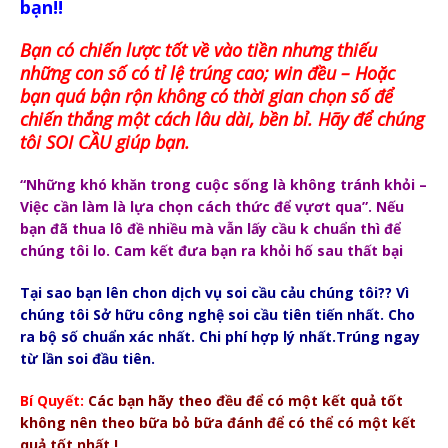
bạn!!
Bạn có chiến lược tốt về vào tiền nhưng thiếu
những con số có tỉ lệ trúng cao; win đều – Hoặc
bạn quá bận rộn không có thời gian chọn số để
chiến thắng một cách lâu dài, bền bỉ. Hãy để chúng
tôi SOI CẦU giúp bạn.
“Những khó khăn trong cuộc sống là không tránh khỏi –
Việc cần làm là lựa chọn cách thức để vựơt qua”. Nếu
bạn đã thua lô đề nhiều mà vẫn lấy cầu k chuẩn thì để
chúng tôi lo. Cam kết đưa bạn ra khỏi hố sau thất bại
Tại sao bạn lên chon dịch vụ soi cầu cảu chúng tôi?? Vì
chúng tôi Sở hữu công nghệ soi cầu tiên tiến nhất. Cho
ra bộ số chuẩn xác nhất. Chi phí hợp lý nhất.Trúng ngay
từ lần soi đầu tiên.
Bí Quyết:
Các bạn hãy theo đều để có một kết quả tốt
không nên theo bữa bỏ bữa đánh để có thể có một kết
quả tốt nhất.!