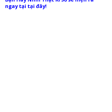
ngay tại tại đây!