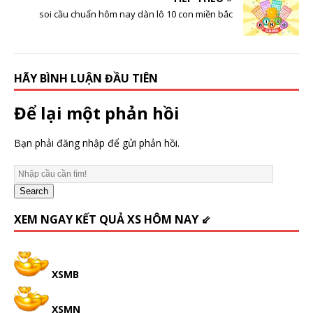
soi cầu chuẩn hôm nay dàn lô 10 con miền bắc
HÃY BÌNH LUẬN ĐẦU TIÊN
Để lại một phản hồi
Bạn phải
đăng nhập
để gửi phản hồi.
Search
XEM NGAY KẾT QUẢ XS HÔM NAY ⇙
XSMB
XSMN