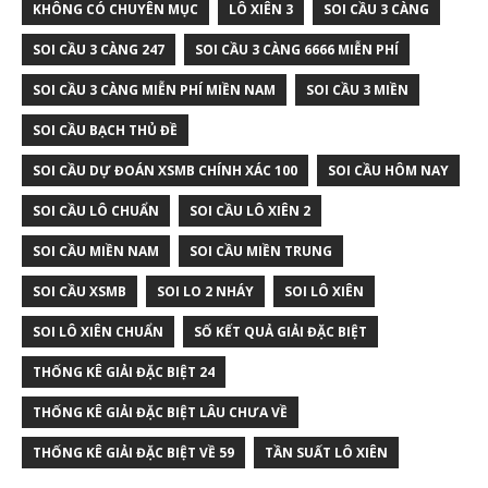
KHÔNG CÓ CHUYÊN MỤC
LÔ XIÊN 3
SOI CẦU 3 CÀNG
SOI CẦU 3 CÀNG 247
SOI CẦU 3 CÀNG 6666 MIỄN PHÍ
SOI CẦU 3 CÀNG MIỄN PHÍ MIỀN NAM
SOI CẦU 3 MIỀN
SOI CẦU BẠCH THỦ ĐỀ
SOI CẦU DỰ ĐOÁN XSMB CHÍNH XÁC 100
SOI CẦU HÔM NAY
SOI CẦU LÔ CHUẨN
SOI CẦU LÔ XIÊN 2
SOI CẦU MIỀN NAM
SOI CẦU MIỀN TRUNG
SOI CẦU XSMB
SOI LO 2 NHÁY
SOI LÔ XIÊN
SOI LÔ XIÊN CHUẨN
SỐ KẾT QUẢ GIẢI ĐẶC BIỆT
THỐNG KÊ GIẢI ĐẶC BIỆT 24
THỐNG KÊ GIẢI ĐẶC BIỆT LÂU CHƯA VỀ
THỐNG KÊ GIẢI ĐẶC BIỆT VỀ 59
TẦN SUẤT LÔ XIÊN