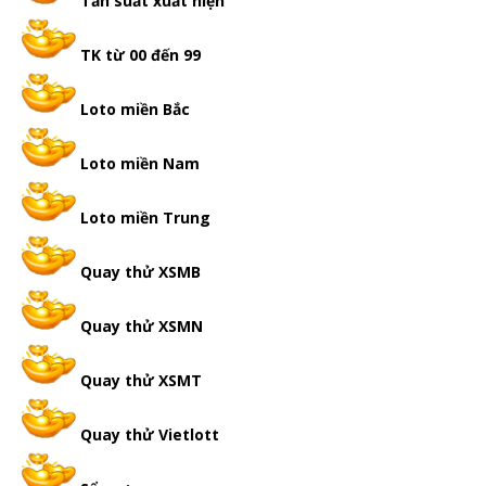
Tần suất xuất hiện
TK từ 00 đến 99
Loto miền Bắc
Loto miền Nam
Loto miền Trung
Quay thử XSMB
Quay thử XSMN
Quay thử XSMT
Quay thử Vietlott