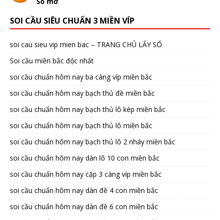
Sổ mơ
SOI CẦU SIÊU CHUẨN 3 MIỀN VÍP
soi cau sieu vip mien bac – TRANG CHỦ LẤY SỐ
Soi cầu miền bắc độc nhất
soi cầu chuẩn hôm nay ba càng víp miền bắc
soi cầu chuẩn hôm nay bạch thủ đề miền bắc
soi cầu chuẩn hôm nay bạch thủ lô kép miền bắc
soi cầu chuẩn hôm nay bạch thủ lô miền bắc
soi cầu chuẩn hôm nay bạch thủ lô 2 nháy miền bắc
soi cầu chuẩn hôm nay dàn lô 10 con miền bắc
soi cầu chuẩn hôm nay cặp 3 càng víp miền bắc
soi cầu chuẩn hôm nay dàn đề 4 con miền bắc
soi cầu chuẩn hôm nay dàn đề 6 con miền bắc