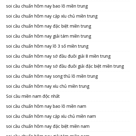
soi cầu chuẩn hôm nay bao lô miền trung
soi cầu chuẩn hôm nay cặp xíu chủ miền trung
soi cầu chuẩn hôm nay đặc biệt miền trung
soi cầu chuẩn hôm nay giải tám miền trung
soi cầu chuẩn hôm nay lô 3 số miền trung
soi cầu chuẩn hôm nay sớ đầu đuôi giải 8 miền trung
soi cầu chuẩn hôm nay sớ đầu đuôi giải đặc biệt miền trung
soi cầu chuẩn hôm nay song thủ lô miền trung
soi cầu chuẩn hôm nay xíu chủ miền trung
Soi cầu miền nam độc nhất
soi cầu chuẩn hôm nay bao lô miền nam
soi cầu chuẩn hôm nay cặp xíu chủ miền nam
soi cầu chuẩn hôm nay đặc biệt miền nam