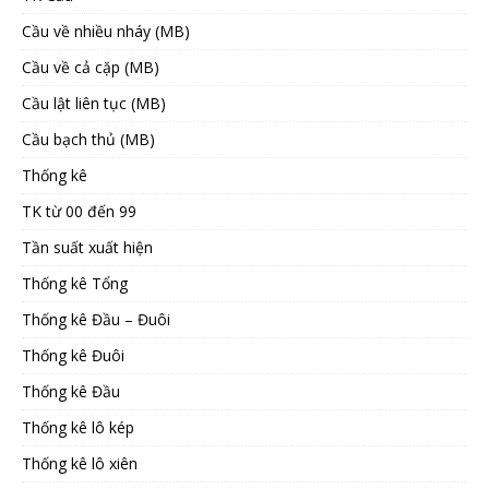
Cầu về nhiều nháy (MB)
Cầu về cả cặp (MB)
Cầu lật liên tục (MB)
Cầu bạch thủ (MB)
Thống kê
TK từ 00 đến 99
Tần suất xuất hiện
Thống kê Tổng
Thống kê Đầu – Đuôi
Thống kê Đuôi
Thống kê Đầu
Thống kê lô kép
Thống kê lô xiên