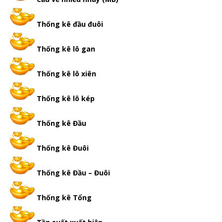
Thống kê đầu đuôi
Thống kê lô gan
Thống kê lô xiên
Thống kê lô kép
Thống kê Đầu
Thống kê Đuôi
Thống kê Đầu – Đuôi
Thống kê Tổng