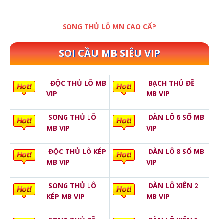
SONG THỦ LÔ MN CAO CẤP
SOI CẦU MB SIÊU VIP
ĐỘC THỦ LÔ MB
BẠCH THỦ ĐỀ
VIP
MB VIP
SONG THỦ LÔ
DÀN LÔ 6 SỐ MB
MB VIP
VIP
ĐỘC THỦ LÔ KÉP
DÀN LÔ 8 SỐ MB
MB VIP
VIP
SONG THỦ LÔ
DÀN LÔ XIÊN 2
KÉP MB VIP
MB VIP