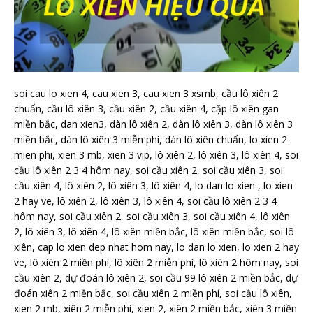
soi cau lo xien 4, cau xien 3, cau xien 3 xsmb, cầu lô xiên 2
chuẩn, cầu lô xiên 3, cầu xiên 2, cầu xiên 4, cặp lô xiên gan
miền bắc, dan xien3, dàn lô xiên 2, dàn lô xiên 3, dàn lô xiên 3
miền bắc, dàn lô xiên 3 miễn phí, dàn lô xiên chuẩn, lo xien 2
mien phi, xien 3 mb, xien 3 vip, lô xiên 2, lô xiên 3, lô xiên 4, soi
cầu lô xiên 2 3 4 hôm nay, soi cầu xiên 2, soi cầu xiên 3, soi
cầu xiên 4, lô xiên 2, lô xiên 3, lô xiên 4, lo dan lo xien , lo xien
2 hay ve, lô xiên 2, lô xiên 3, lô xiên 4, soi cầu lô xiên 2 3 4
hôm nay, soi cầu xiên 2, soi cầu xiên 3, soi cầu xiên 4, lô xiên
2, lô xiên 3, lô xiên 4, lô xiên miền bắc, lô xiên miền bắc, soi lô
xiên, cap lo xien dep nhat hom nay, lo dan lo xien, lo xien 2 hay
ve, lô xiên 2 miền phí, lô xiên 2 miễn phí, lô xiên 2 hôm nay, soi
cầu xiên 2, dự đoán lô xiên 2, soi cầu 99 lô xiên 2 miền bắc, dự
đoán xiên 2 miền bắc, soi cầu xiên 2 miền phí, soi cầu lô xiên,
xien 2 mb, xiên 2 miễn phí, xien 2, xiên 2 miền bắc, xiên 3 miền