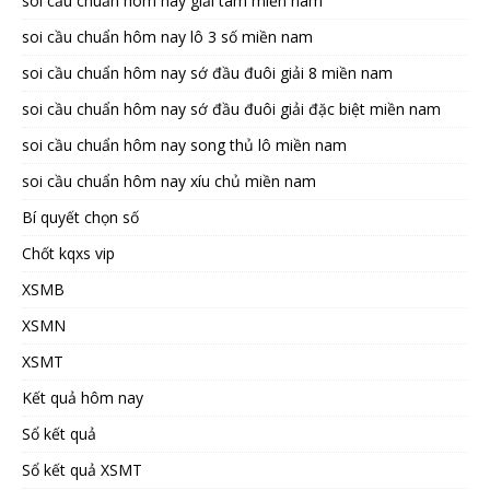
soi cầu chuẩn hôm nay giải tám miền nam
soi cầu chuẩn hôm nay lô 3 số miền nam
soi cầu chuẩn hôm nay sớ đầu đuôi giải 8 miền nam
soi cầu chuẩn hôm nay sớ đầu đuôi giải đặc biệt miền nam
soi cầu chuẩn hôm nay song thủ lô miền nam
soi cầu chuẩn hôm nay xíu chủ miền nam
Bí quyết chọn số
Chốt kqxs vip
XSMB
XSMN
XSMT
Kết quả hôm nay
Sổ kết quả
Sổ kết quả XSMT