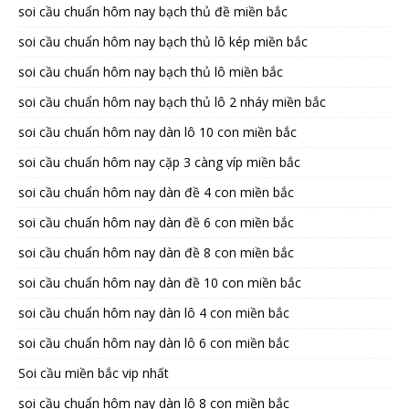
soi cầu chuẩn hôm nay bạch thủ đề miền bắc
soi cầu chuẩn hôm nay bạch thủ lô kép miền bắc
soi cầu chuẩn hôm nay bạch thủ lô miền bắc
soi cầu chuẩn hôm nay bạch thủ lô 2 nháy miền bắc
soi cầu chuẩn hôm nay dàn lô 10 con miền bắc
soi cầu chuẩn hôm nay cặp 3 càng víp miền bắc
soi cầu chuẩn hôm nay dàn đề 4 con miền bắc
soi cầu chuẩn hôm nay dàn đề 6 con miền bắc
soi cầu chuẩn hôm nay dàn đề 8 con miền bắc
soi cầu chuẩn hôm nay dàn đề 10 con miền bắc
soi cầu chuẩn hôm nay dàn lô 4 con miền bắc
soi cầu chuẩn hôm nay dàn lô 6 con miền bắc
Soi cầu miền bắc vip nhất
soi cầu chuẩn hôm nay dàn lô 8 con miền bắc