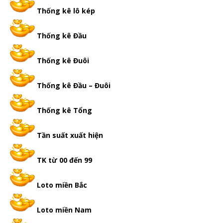
Thống kê lô kép
Thống kê Đầu
Thống kê Đuôi
Thống kê Đầu – Đuôi
Thống kê Tổng
Tần suất xuất hiện
TK từ 00 đến 99
Loto miền Bắc
Loto miền Nam