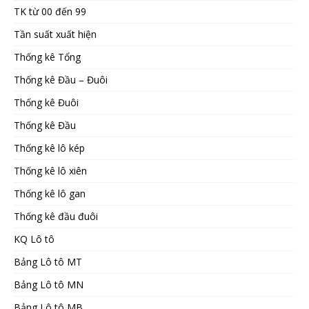
TK từ 00 đến 99
Tần suất xuất hiện
Thống kê Tổng
Thống kê Đầu – Đuôi
Thống kê Đuôi
Thống kê Đầu
Thống kê lô kép
Thống kê lô xiên
Thống kê lô gan
Thống kê đầu đuôi
KQ Lô tô
Bảng Lô tô MT
Bảng Lô tô MN
Bảng Lô tô MB