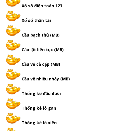
Xổ số điện toán 123
Xổ số thần tài
Cầu bạch thủ (MB)
Cầu lật liên tục (MB)
Cầu về cả cặp (MB)
Cầu về nhiều nháy (MB)
Thống kê đầu đuôi
Thống kê lô gan
Thống kê lô xiên