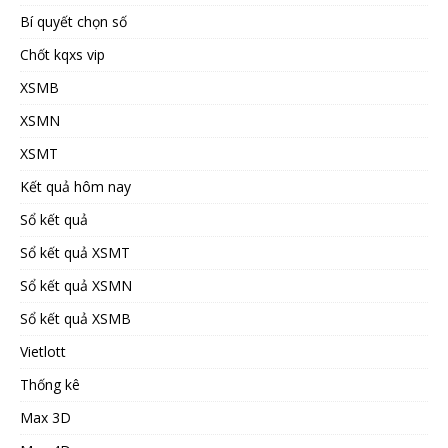
Bí quyết chọn số
Chốt kqxs vip
XSMB
XSMN
XSMT
Kết quả hôm nay
Sổ kết quả
Sổ kết quả XSMT
Sổ kết quả XSMN
Sổ kết quả XSMB
Vietlott
Thống kê
Max 3D