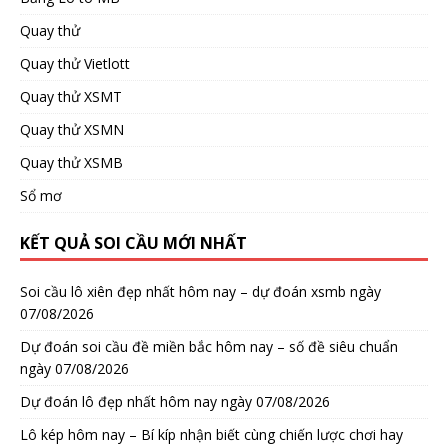
Quay thử
Quay thử Vietlott
Quay thử XSMT
Quay thử XSMN
Quay thử XSMB
Sổ mơ
KẾT QUẢ SOI CẦU MỚI NHẤT
Soi cầu lô xiên đẹp nhất hôm nay – dự đoán xsmb ngày
07/08/2026
Dự đoán soi cầu đề miền bắc hôm nay – số đề siêu chuẩn
ngày 07/08/2026
Dự đoán lô đẹp nhất hôm nay ngày 07/08/2026
Lô kép hôm nay – Bí kíp nhận biết cùng chiến lược chơi hay