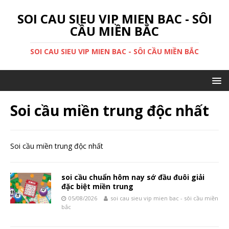
SOI CAU SIEU VIP MIEN BAC - SÔI
CẦU MIỀN BẮC
SOI CAU SIEU VIP MIEN BAC - SÔI CẦU MIỀN BẮC
Soi cầu miền trung độc nhất
Soi cầu miền trung độc nhất
soi cầu chuẩn hôm nay sớ đầu đuôi giải
đặc biệt miền trung
05/08/2026
soi cau sieu vip mien bac - sôi cầu miền
bắc