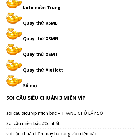
Loto miền Trung
Quay thử XSMB
Quay thử XSMN
Quay thử XSMT
Quay thử Vietlott
Sổ mơ
SOI CẦU SIÊU CHUẨN 3 MIỀN VÍP
soi cau sieu vip mien bac – TRANG CHỦ LẤY SỐ
Soi cầu miền bắc độc nhất
soi cầu chuẩn hôm nay ba càng víp miền bắc