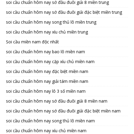
soi cầu chuẩn hôm nay sớ đầu đuôi giải 8 miền trung
soi cầu chuẩn hôm nay sớ đầu đuôi giải đặc biệt miền trung
soi cầu chuẩn hôm nay song thủ lô miền trung
soi cầu chuẩn hôm nay xíu chủ miền trung
Soi cầu miền nam độc nhất
soi cầu chuẩn hôm nay bao lô miền nam
soi cầu chuẩn hôm nay cặp xíu chủ miền nam
soi cầu chuẩn hôm nay đặc biệt miền nam
soi cầu chuẩn hôm nay giải tám miền nam
soi cầu chuẩn hôm nay lô 3 số miền nam
soi cầu chuẩn hôm nay sớ đầu đuôi giải 8 miền nam
soi cầu chuẩn hôm nay sớ đầu đuôi giải đặc biệt miền nam
soi cầu chuẩn hôm nay song thủ lô miền nam
soi cầu chuẩn hôm nay xíu chủ miền nam