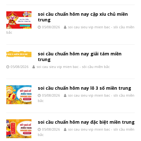
soi cầu chuẩn hôm nay cặp xíu chủ miền
trung
05/08/2026
soi cau sieu vip mien bac - sôi cầu miền
bắc
soi cầu chuẩn hôm nay giải tám miền
trung
05/08/2026
soi cau sieu vip mien bac - sôi cầu miền bắc
soi cầu chuẩn hôm nay lô 3 số miền trung
05/08/2026
soi cau sieu vip mien bac - sôi cầu miền
bắc
soi cầu chuẩn hôm nay đặc biệt miền trung
05/08/2026
soi cau sieu vip mien bac - sôi cầu miền
bắc