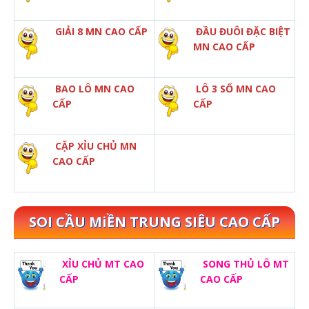
GIẢI 8 MN CAO CẤP
ĐẦU ĐUÔI ĐẶC BIỆT
MN CAO CẤP
BAO LÔ MN CAO
LÔ 3 SỐ MN CAO
CẤP
CẤP
CẶP XỈU CHỦ MN
CAO CẤP
SOI CẦU MiỀN TRUNG SIÊU CAO CẤP
XỈU CHỦ MT CAO
SONG THỦ LÔ MT
CẤP
CAO CẤP