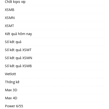
Chốt kqxs vip
XSMB
XSMN
XSMT
Kết quả hôm nay
Sổ kết quả
Sổ kết quả XSMT
Sổ kết quả XSMN
Sổ kết quả XSMB
Vietlott
Thống kê
Max 3D
Max 4D
Power 6/55