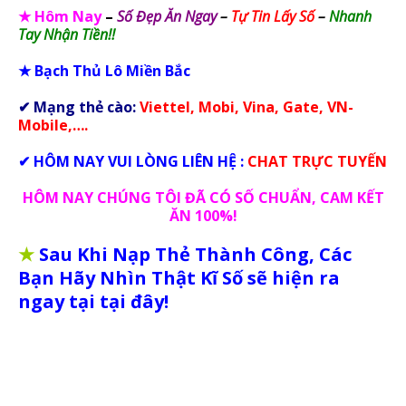
★ Hôm Nay
–
Số Đẹp Ăn Ngay
–
Tự Tin Lấy Số
–
Nhanh
Tay Nhận Tiền!!
★ Bạch Thủ Lô Miền Bắc
✔ Mạng thẻ cào:
Viettel, Mobi, Vina, Gate, VN-
Mobile,….
✔ HÔM NAY VUI LÒNG LIÊN HỆ :
CHAT TRỰC TUYẾN
HÔM NAY CHÚNG TÔI ĐÃ CÓ SỐ CHUẨN, CAM KẾT
ĂN 100%!
★
Sau Khi Nạp Thẻ Thành Công, Các
Bạn Hãy Nhìn Thật Kĩ Số sẽ hiện ra
ngay tại tại đây!