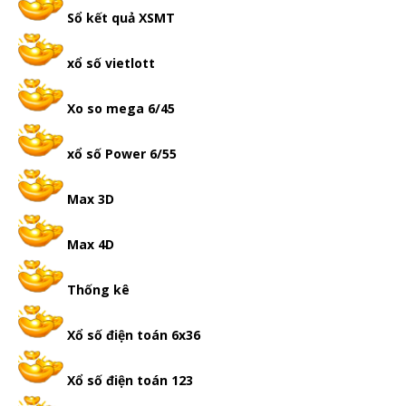
Sổ kết quả XSMT
xổ số vietlott
Xo so mega 6/45
xổ số Power 6/55
Max 3D
Max 4D
Thống kê
Xổ số điện toán 6x36
Xổ số điện toán 123