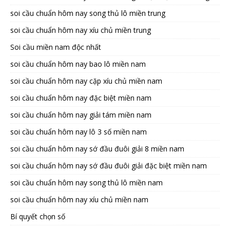
soi cầu chuẩn hôm nay song thủ lô miền trung
soi cầu chuẩn hôm nay xíu chủ miền trung
Soi cầu miền nam độc nhất
soi cầu chuẩn hôm nay bao lô miền nam
soi cầu chuẩn hôm nay cặp xíu chủ miền nam
soi cầu chuẩn hôm nay đặc biệt miền nam
soi cầu chuẩn hôm nay giải tám miền nam
soi cầu chuẩn hôm nay lô 3 số miền nam
soi cầu chuẩn hôm nay sớ đầu đuôi giải 8 miền nam
soi cầu chuẩn hôm nay sớ đầu đuôi giải đặc biệt miền nam
soi cầu chuẩn hôm nay song thủ lô miền nam
soi cầu chuẩn hôm nay xíu chủ miền nam
Bí quyết chọn số