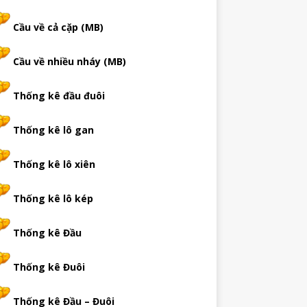
Cầu về cả cặp (MB)
Cầu về nhiều nháy (MB)
Thống kê đầu đuôi
Thống kê lô gan
Thống kê lô xiên
Thống kê lô kép
Thống kê Đầu
Thống kê Đuôi
Thống kê Đầu – Đuôi