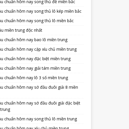
cầu chuẩn hôm nay song thủ đề miền bắc
ầu chuẩn hôm nay song thủ lô kép miền bắc
ầu chuẩn hôm nay song thủ lô miền bắc
ầu miền trung độc nhất
ầu chuẩn hôm nay bao lô miền trung
ầu chuẩn hôm nay cặp xíu chủ miền trung
ầu chuẩn hôm nay đặc biệt miền trung
ầu chuẩn hôm nay giải tám miền trung
ầu chuẩn hôm nay lô 3 số miền trung
ầu chuẩn hôm nay sớ đầu đuôi giải 8 miền
ầu chuẩn hôm nay sớ đầu đuôi giải đặc biệt
trung
ầu chuẩn hôm nay song thủ lô miền trung
ầu chuẩn hôm nay xíu chủ miền trung