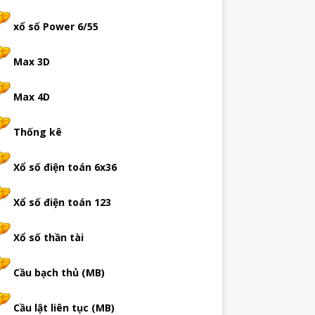
xổ số Power 6/55
Max 3D
Max 4D
Thống kê
Xổ số điện toán 6x36
Xổ số điện toán 123
Xổ số thần tài
Cầu bạch thủ (MB)
Cầu lật liên tục (MB)