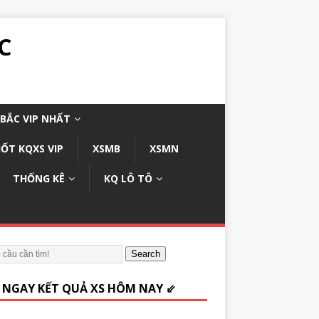
C
 BẮC VIP NHẤT
ỐT KQXS VIP
XSMB
XSMN
THỐNG KÊ
KQ LÔ TÔ
Search
 NGAY KẾT QUẢ XS HÔM NAY ⇙