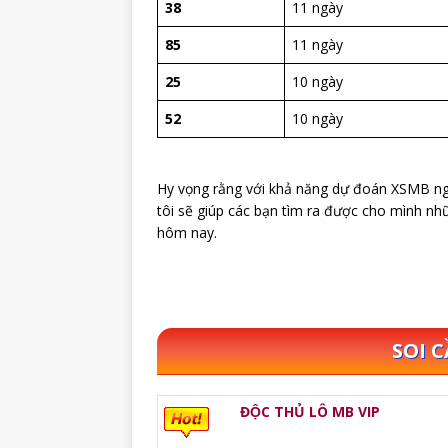
38
11 ngày
85
11 ngày
25
10 ngày
52
10 ngày
Hy vọng rằng với khả năng dự đoán XSMB ng
tôi sẽ giúp các bạn tìm ra được cho mình n
hôm nay.
SOI C
ĐỘC THỦ LÔ MB VIP