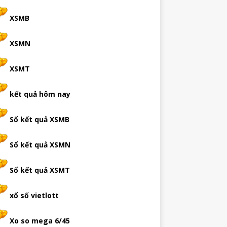
XSMB
XSMN
XSMT
kết quả hôm nay
Sổ kết quả XSMB
Sổ kết quả XSMN
Sổ kết quả XSMT
xổ số vietlott
Xo so mega 6/45